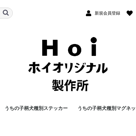
新規会員登録
うちの子柄犬種別ステッカー
うちの子柄犬種別マグネッ
ウ
ャ
ズ
ゥ
ー
ド
ト
テ
ォ
ン
ザ
バ
秋田犬
イタリアングレイハウンド
ウェルシュコーギー
キャバリアキングチャール
グレートデン
グレート・ピレニーズ
ゴールデンドゥードゥル
ゴールデンレトリバー
シェトランドシープドッグ
柴犬
シベリアンハスキー
セントバーナード
ダックスフンド
チェサピークベイレトリバ
チャイルド
チワワ
パグ
バーニーズマウンテンドッ
ビーグル
ブリュッセルグリフォン
ブルドッグ
フレンチブル
プードル
ブービエ・デ・フランダー
ボストンテリア
ボーダーコリー
ミニチュアシュナウザー
ラブラドゥードゥル
ラブラドールレトリバー
秋田犬
イタリアングレイハウンド
ウェルシュコーギー
キャバリアキングチャール
グレートデン
グレート・ピレニーズ
ゴールデンドゥードゥル
ゴールデンレドリバー
シェトランドシープドッグ
柴犬
シベリアンハスキー
セントバーナード
ダックスフンド
チェサピークベイレトリバ
チャイルド
チワワ
パグ
バーニーズ・マウンテンド
ビーグル
ブリュッセルグリフォン
ブルドッグ
フレンチブル
プードル
ブービエ・デ・フランダー
ボストンテリア
ボーダーコリー
ミニチュアシュナウザー
ラブラドュードュル
ラブラドールレトリバー
ズスパニエル
ー
グ
ス
ズスパニエル
ー
ッグ
ス