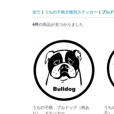
ネコだるま
ブルだるま
全て
|
うちの子柄犬種別ステッカー
|
ブルド
4件
の商品が見つかりました
うちの子柄 ブルドッグ（柄あ
うち
り） ステッカー
子）