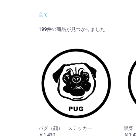
ネコだるま
ブルだるま
全て
199件
の商品が見つかりました
パグ（顔） ステッカー
黒柴
￥1,430
￥1,4