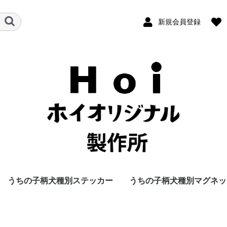
新規会員登録
うちの子柄犬種別ステッカー
うちの子柄犬種別マグネッ
ウ
ャ
ズ
ゥ
ー
ド
ト
テ
ォ
ン
ザ
バ
秋田犬
イタリアングレイハウンド
ウェルシュコーギー
キャバリアキングチャール
グレートデン
グレート・ピレニーズ
ゴールデンドゥードゥル
ゴールデンレトリバー
シェトランドシープドッグ
柴犬
シベリアンハスキー
セントバーナード
ダックスフンド
チェサピークベイレトリバ
チャイルド
チワワ
パグ
バーニーズマウンテンドッ
ビーグル
ブリュッセルグリフォン
ブルドッグ
フレンチブル
プードル
ブービエ・デ・フランダー
ボストンテリア
ボーダーコリー
ミニチュアシュナウザー
ラブラドゥードゥル
ラブラドールレトリバー
秋田犬
イタリアングレイハウンド
ウェルシュコーギー
キャバリアキングチャール
グレートデン
グレート・ピレニーズ
ゴールデンドゥードゥル
ゴールデンレドリバー
シェトランドシープドッグ
柴犬
シベリアンハスキー
セントバーナード
ダックスフンド
チェサピークベイレトリバ
チャイルド
チワワ
パグ
バーニーズ・マウンテンド
ビーグル
ブリュッセルグリフォン
ブルドッグ
フレンチブル
プードル
ブービエ・デ・フランダー
ボストンテリア
ボーダーコリー
ミニチュアシュナウザー
ラブラドュードュル
ラブラドールレトリバー
ズスパニエル
ー
グ
ス
ズスパニエル
ー
ッグ
ス